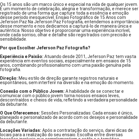
Os 15 anos são um marco único e especial na vida de qualquer jovem.
É um momento de celebração, alegria e transformação, e merece ser
registrado de uma forma que capture toda a essência e emoção
desse período inesquecível. Ensaio Fotográfico de 15 Anos com
Jeferson Paz Na Jeferson Paz Fotografia, entendemos a importância
desse momento e nos dedicamos a capturá-lo de maneira única e
autêntica. Nosso objetivo é proporcionar uma experiência incrível,
onde cada sorriso, olhar e detalhe são registrados com precisão e
sensibilidade.
Por que Escolher Jeferson Paz Fotografia?
Experiência e Paixão:
Atuando desde 2011, Jeferson Paz tem vasta
experiência em eventos sociais, especialmente em ensaios de 15
anos, combinando profissionalismo com uma paixão genuína pela
fotografia.
Direção:
Meu estilo de direção garante registros naturais e
espontâneos, sem interferir na diversão e na emoção do momento.
Conexão com o Público Jovem:
A habilidade de se conectar e
comunicar com o público jovem torna nossos ensaios leves,
descontraídos e cheios de vida, refletindo a verdadeira personalidade
da debutante.
O Que Oferecemos:
Sessões Personalizadas: Cada ensaio é único,
planejado e personalizado de acordo com os desejos e personalidade
da debutante.
Locações Variadas:
Após a contratação do serviço, darei dicas de
locais para a realização do seu ensaio. Escolha entre diversas