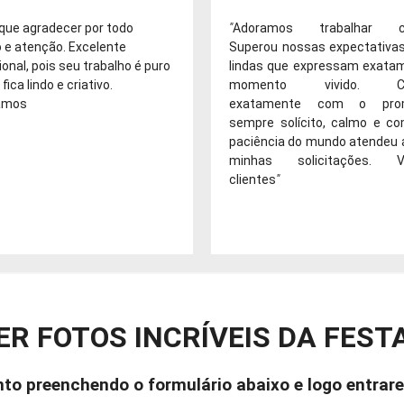
que agradecer por todo
"
Adoramos trabalhar co
o e atenção. Excelente
Superou nossas expectativas
ional, pois seu trabalho é puro
lindas que expressam exata
fica lindo e criativo.
momento vivido. Cu
amos
exatamente com o prom
sempre solícito, calmo e c
paciência do mundo atendeu 
minhas solicitações. V
clientes
"
ER FOTOS INCRÍVEIS DA FESTA
to preenchendo o formulário abaixo e logo entra