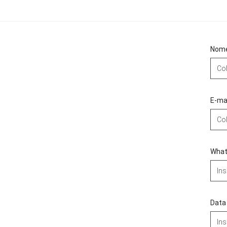
Nome
E-mai
What
Data 