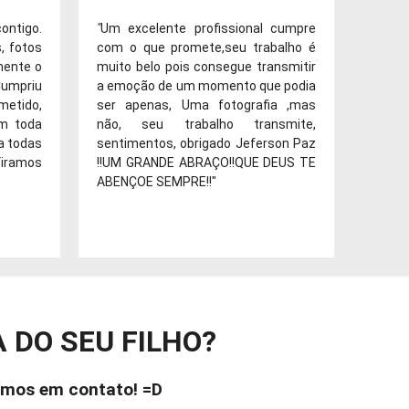
ntigo.
"
Um excelente profissional cumpre
, fotos
com o que promete,seu trabalho é
mente o
muito belo pois consegue transmitir
mpriu
a emoção de um momento que podia
etido,
ser apenas, Uma fotografia ,mas
om toda
não, seu trabalho transmite,
a todas
sentimentos, obrigado Jeferson Paz
iramos
!!UM GRANDE ABRAÇO!!QUE DEUS TE
ABENÇOE SEMPRE!!"
 DO SEU FILHO?
remos em contato! =D