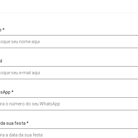
 *
l
sApp *
da sua festa *