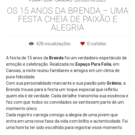
PURA FOLIA - CANOAS
26/JULHO/2025
OS 15 ANOS DA BRENDA – UMA
FESTA CHEIA DE PAIXÃO E
ALEGRIA
428
visualizações
0
curtidas
A festa de 15 anos da
Brenda
foi um verdadeiro espetáculo de
emoção e celebração. Realizada no
Espaço Pura Folia
, em
Canoas, a noite reuniu familiares e amigos em um clima de
pura felicidade.
Com sua personalidade marcante e sua paixão pelo
Grêmio
, a
Brenda trouxe para a festa um toque especial que refletiu
quem ela é de verdade. Cada detalhe transmitia sua essência e
fez com que todos os convidados se sentissem parte de um
momento único.
Cada registro carrega consigo a alegria de uma jovem que
entra em uma nova fase da vida com brilho e autenticidade. Foi
uma honrta ter sido escolhido para registrar esse momento.