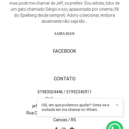
mas pode me chamar de Jeff, se preferir. Sou artista, tutor de
um gato chamado Sérgio e sou apaixonado por cinema (fã
do Spielberg desde sempre!). Adoro colecionar, embora
atualmente não seja tão...
SAIBA MAIS
FACEBOOK
CONTATO
51983504446 / 51992345911
Enviar mensagem
Olá, em que podemos ajudar? Sinta-se a
✕
jefersonpaz.fotografo@gmail.com
vontade em me chamar no Whats.
Rua Camboatás, 315, bloco 9 - 401 - Igara
Canoas / RS