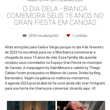
GRAN FIESTA
03/FEVEREIRO/2023
O DIA DELA - BIANCA
COMEMORA SEUS 15 ANOS NO
GRAN FIESTA EM CANOAS
2030
visualizações
1
curtidas
Altas emoções para Carla e Sérgio porque no dia 4 de fevereiro
de 2023 foi escolhido para ver a filha Bianca comemorar a
chegada do seus 15 anos de vida. Essa família tão querida
recebeu seus convidados no Espaço Gran Fiesta no município
de Canoas. A maquiagem by Gabi Minussi e cabelo by Thiago
Caldas foram produzidos no Maison de Lionne. Drinks by King
Bartenders. Vejam na galeria os melhores momentos.
A agenda 2023 já está aberta! Se você ainda não tiver fotógrafo
para sua festa me chama pra conversar clicando aqui. =D