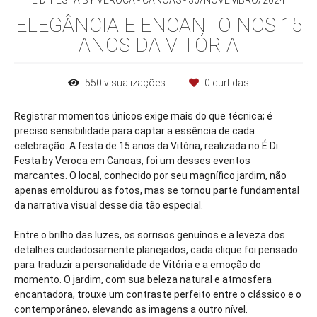
É DI FESTA BY VEROCA - CANOAS
30/NOVEMBRO/2024
ELEGÂNCIA E ENCANTO NOS 15
ANOS DA VITÓRIA
550
visualizações
0
curtidas
Registrar momentos únicos exige mais do que técnica; é
preciso sensibilidade para captar a essência de cada
celebração. A festa de 15 anos da Vitória, realizada no É Di
Festa by Veroca em Canoas, foi um desses eventos
marcantes. O local, conhecido por seu magnífico jardim, não
apenas emoldurou as fotos, mas se tornou parte fundamental
da narrativa visual desse dia tão especial.
Entre o brilho das luzes, os sorrisos genuínos e a leveza dos
detalhes cuidadosamente planejados, cada clique foi pensado
para traduzir a personalidade de Vitória e a emoção do
momento. O jardim, com sua beleza natural e atmosfera
encantadora, trouxe um contraste perfeito entre o clássico e o
contemporâneo, elevando as imagens a outro nível.