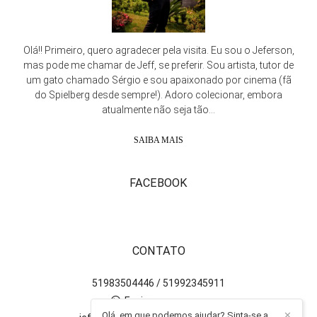
Olá!! Primeiro, quero agradecer pela visita. Eu sou o Jeferson,
mas pode me chamar de Jeff, se preferir. Sou artista, tutor de
um gato chamado Sérgio e sou apaixonado por cinema (fã
do Spielberg desde sempre!). Adoro colecionar, embora
atualmente não seja tão...
SAIBA MAIS
FACEBOOK
CONTATO
51983504446 / 51992345911
Enviar mensagem
Olá, em que podemos ajudar? Sinta-se a
✕