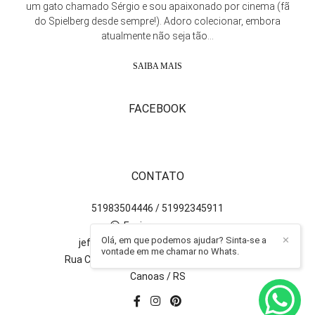
um gato chamado Sérgio e sou apaixonado por cinema (fã
do Spielberg desde sempre!). Adoro colecionar, embora
atualmente não seja tão...
SAIBA MAIS
FACEBOOK
CONTATO
51983504446 / 51992345911
Enviar mensagem
Olá, em que podemos ajudar? Sinta-se a
✕
jefersonpaz.fotografo@gmail.com
vontade em me chamar no Whats.
Rua Camboatás, 315, bloco 9 - 401 - Igara
Canoas / RS