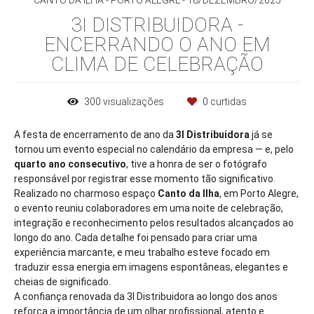
CANTO DA ILHA - PORTO ALEGRE
18/DEZEMBRO/2025
3I DISTRIBUIDORA -
ENCERRANDO O ANO EM
CLIMA DE CELEBRAÇÃO
300
visualizações
0
curtidas
A festa de encerramento de ano da
3I Distribuidora
já se
tornou um evento especial no calendário da empresa — e, pelo
quarto ano consecutivo
, tive a honra de ser o fotógrafo
responsável por registrar esse momento tão significativo.
Realizado no charmoso espaço
Canto da Ilha
, em Porto Alegre,
o evento reuniu colaboradores em uma noite de celebração,
integração e reconhecimento pelos resultados alcançados ao
longo do ano. Cada detalhe foi pensado para criar uma
experiência marcante, e meu trabalho esteve focado em
traduzir essa energia em imagens espontâneas, elegantes e
cheias de significado.
A confiança renovada da 3I Distribuidora ao longo dos anos
reforça a importância de um olhar profissional, atento e