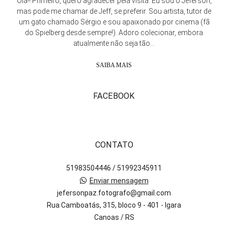
Olá!! Primeiro, quero agradecer pela visita. Eu sou o Jeferson,
mas pode me chamar de Jeff, se preferir. Sou artista, tutor de
um gato chamado Sérgio e sou apaixonado por cinema (fã
do Spielberg desde sempre!). Adoro colecionar, embora
atualmente não seja tão...
SAIBA MAIS
FACEBOOK
CONTATO
51983504446 / 51992345911
Enviar mensagem
jefersonpaz.fotografo@gmail.com
Rua Camboatás, 315, bloco 9 - 401 - Igara
Canoas / RS