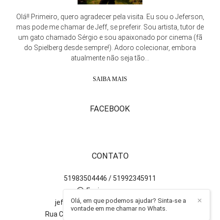
Olá!! Primeiro, quero agradecer pela visita. Eu sou o Jeferson,
mas pode me chamar de Jeff, se preferir. Sou artista, tutor de
um gato chamado Sérgio e sou apaixonado por cinema (fã
do Spielberg desde sempre!). Adoro colecionar, embora
atualmente não seja tão...
SAIBA MAIS
FACEBOOK
CONTATO
51983504446 / 51992345911
Enviar mensagem
Olá, em que podemos ajudar? Sinta-se a
✕
jefersonpaz.fotografo@gmail.com
vontade em me chamar no Whats.
Rua Camboatás, 315, bloco 9 - 401 - Igara