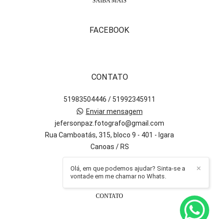
SAIBA MAIS
FACEBOOK
CONTATO
51983504446 / 51992345911
Enviar mensagem
jefersonpaz.fotografo@gmail.com
Rua Camboatás, 315, bloco 9 - 401 - Igara
Canoas / RS
Olá, em que podemos ajudar? Sinta-se a
✕
vontade em me chamar no Whats.
CONTATO